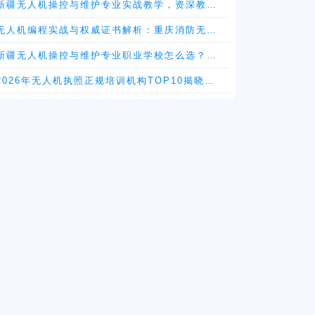
新疆无人机操控与维护专业实战教学，资深教员
全程带飞指导
无人机编程实战与权威证书解析：重庆消防无人
机培训机构甄选
新疆无人机操控与维护专业职业学校怎么选？正
规择校攻略来了
2026年无人机执照正规培训机构TOP10揭晓：
高质量机构值得推荐!