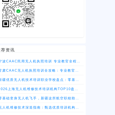
推荐资讯
宁波CAAC民用无人机执照培训 专业教官全程带
教 贴合行业标准高效取证
甘肃CAAC无人机执照培训全攻略：专业教官带
教 贴合行业标准高效取证
新疆优质无人机技术培训职业学校盘点：零基础
也能入局低空领域
2026上海无人机维修技术培训机构TOP10盘点
职业发展前景全解析
零基础变身无人机飞手，新疆这所航空职校助你
高薪就业
无人机维修技术深造指南：甄选优质培训机构的
五大维度与实力品牌解读