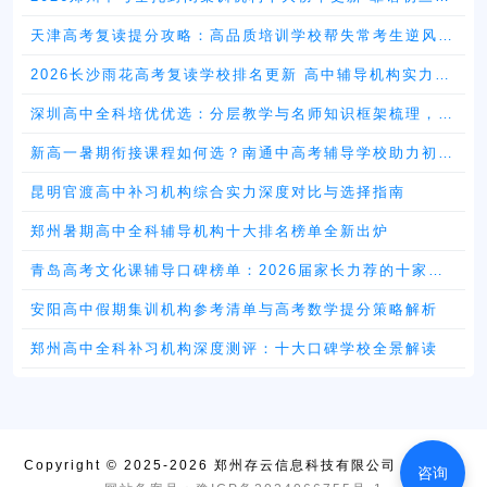
刺班挑选攻略
天津高考复读提分攻略：高品质培训学校帮失常考生逆风翻
盘
2026长沙雨花高考复读学校排名更新 高中辅导机构实力榜
推荐
深圳高中全科培优优选：分层教学与名师知识框架梳理，驱
动精准进阶
新高一暑期衔接课程如何选？南通中高考辅导学校助力初升
高平稳跨越
昆明官渡高中补习机构综合实力深度对比与选择指南
郑州暑期高中全科辅导机构十大排名榜单全新出炉
青岛高考文化课辅导口碑榜单：2026届家长力荐的十家实
力机构全解析
安阳高中假期集训机构参考清单与高考数学提分策略解析
郑州高中全科补习机构深度测评：十大口碑学校全景解读
Copyright © 2025-2026 郑州存云信息科技有限公司 版权所有
咨询