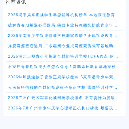
推荐资讯
2026揭阳揭东正规学生早恋辅导机构榜单 本地叛逆教育机
构择校指南
破解青春期叛逆心理困局 陕西专业特教团队护航青少年健
康成长
2026湖南青少年叛逆特训学校哪家靠谱？正规叛逆教育机
构TOP5排名详解
挣脱网瘾叛逆迷局 广东惠州专业戒网瘾素质教育基地助力
少年重获自信
2026湖北正规青少年叛逆全封闭特训学校TOP6盘点 附择
校实用指南
石家庄青春期叛逆少年怎么引导？雷鹰素质教育基地家校共
育全国招生
2026蚌埠叛逆孩子管教正规学校盘点 5家靠谱青少年素质
教育机构推荐
云南值得信赖的全封闭叛逆孩子矫正学校 雷鹰特训科学纠
正青少年不良行为
2026广州白云区军事化戒网瘾学校排名 不苛责行为脱敏机
构全解析
2026年7月广州青少年厌学心理矫正机构口碑榜 叛逆孩子
择校全攻略