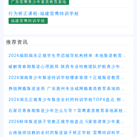
广东雷鹰青少年素质教育基地
行为矫正课程-福建雷鹰特训学校
福建雷鹰特训学校
推荐资讯
2026揭阳揭东正规学生早恋辅导机构榜单 本地叛逆教育机
构择校指南
破解青春期叛逆心理困局 陕西专业特教团队护航青少年健
康成长
2026湖南青少年叛逆特训学校哪家靠谱？正规叛逆教育机
构TOP5排名详解
挣脱网瘾叛逆迷局 广东惠州专业戒网瘾素质教育基地助力
少年重获自信
2026湖北正规青少年叛逆全封闭特训学校TOP6盘点 附择
校实用指南
石家庄青春期叛逆少年怎么引导？雷鹰素质教育基地家校共
育全国招生
2026蚌埠叛逆孩子管教正规学校盘点 5家靠谱青少年素质
教育机构推荐
云南值得信赖的全封闭叛逆孩子矫正学校 雷鹰特训科学纠